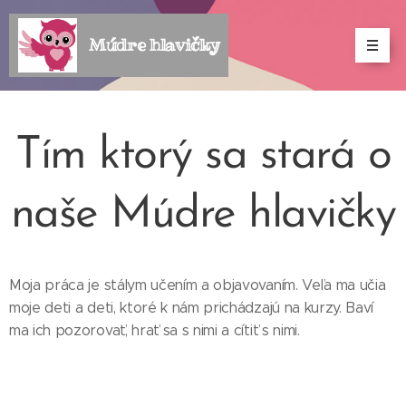
Múdre hlavičky
Tím ktorý sa stará o
naše Múdre hlavičky
Moja práca je stálym učením a objavovaním. Veľa ma učia
moje deti a deti, ktoré k nám prichádzajú na kurzy. Baví
ma ich pozorovať, hrať sa s nimi a cítiť s nimi.