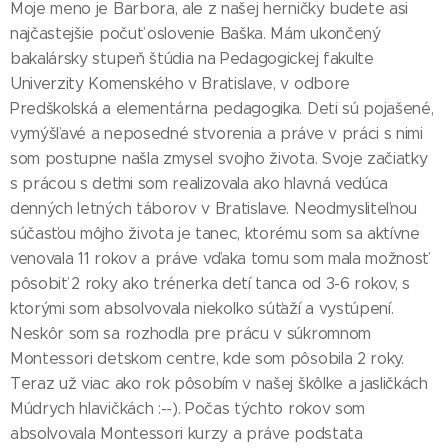
Moje meno je Barbora, ale z našej herničky budete asi
najčastejšie počuť oslovenie Baška. Mám ukončený
bakalársky stupeň štúdia na Pedagogickej fakulte
Univerzity Komenského v Bratislave, v odbore
Predškolská a elementárna pedagogika. Deti sú pojašené,
vymýšľavé a neposedné stvorenia a práve v práci s nimi
som postupne našla zmysel svojho života. Svoje začiatky
s prácou s deťmi som realizovala ako hlavná vedúca
denných letných táborov v Bratislave. Neodmysliteľnou
súčasťou môjho života je tanec, ktorému som sa aktívne
venovala 11 rokov a práve vďaka tomu som mala možnosť
pôsobiť 2 roky ako trénerka detí tanca od 3-6 rokov, s
ktorými som absolvovala niekoľko súťaží a vystúpení.
Neskôr som sa rozhodla pre prácu v súkromnom
Montessori detskom centre, kde som pôsobila 2 roky.
Teraz už viac ako rok pôsobím v našej škôlke a jasličkách
Múdrych hlavičkách :--). Počas týchto rokov som
absolvovala Montessori kurzy a práve podstata