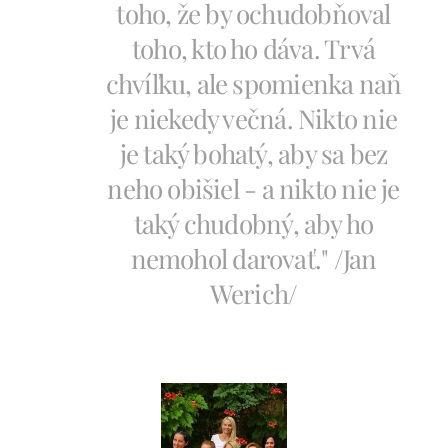
toho, že by ochudobňoval
toho, kto ho dáva. Trvá
chvíľku, ale spomienka naň
je niekedy večná. Nikto nie
je taký bohatý, aby sa bez
neho obišiel - a nikto nie je
taký chudobný, aby ho
nemohol darovať." /Jan
Werich/