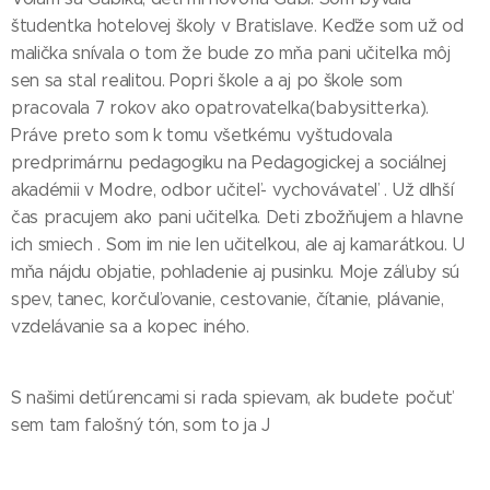
študentka hotelovej školy v Bratislave. Keďže som už od
malička snívala o tom že bude zo mňa pani učiteľka môj
sen sa stal realitou. Popri škole a aj po škole som
pracovala 7 rokov ako opatrovateľka(babysitterka).
Práve preto som k tomu všetkému vyštudovala
predprimárnu pedagogiku na Pedagogickej a sociálnej
akadémii v Modre, odbor učiteľ- vychovávateľ . Už dlhší
čas pracujem ako pani učiteľka. Deti zbožňujem a hlavne
ich smiech . Som im nie len učiteľkou, ale aj kamarátkou. U
mňa nájdu objatie, pohladenie aj pusinku. Moje záľuby sú
spev, tanec, korčuľovanie, cestovanie, čítanie, plávanie,
vzdelávanie sa a kopec iného.
S našimi deťúrencami si rada spievam, ak budete počuť
sem tam falošný tón, som to ja J