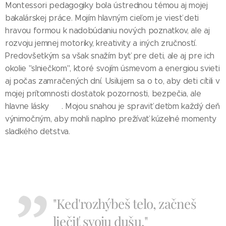
Montessori pedagogiky bola ústrednou témou aj mojej
bakalárskej práce. Mojím hlavným cieľom je viesť deti
hravou formou k nadobúdaniu nových poznatkov, ale aj
rozvoju jemnej motoriky, kreativity a iných zručností.
Predovšetkým sa však snažím byť pre deti, ale aj pre ich
okolie "slniečkom", ktoré svojím úsmevom a energiou svieti
aj počas zamračených dní. Usilujem sa o to, aby deti cítili v
mojej prítomnosti dostatok pozornosti, bezpečia, ale
hlavne lásky ♥. Mojou snahou je spraviť deťom každý deň
výnimočným, aby mohli naplno prežívať kúzelné momenty
sladkého detstva.
"Ked'rozhýbeš telo, začneš
liečiť svoju dušu."