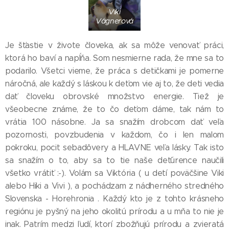
Viki
Vágnerová
Je šťastie v živote človeka, ak sa môže venovať práci,
ktorá ho baví a napĺňa. Som nesmierne rada, že mne sa to
podarilo. Všetci vieme, že práca s detičkami je pomerne
náročná, ale každý s láskou k deťom vie aj to, že deti vedia
dať človeku obrovské množstvo energie. Tiež je
všeobecne známe, že to čo deťom dáme, tak nám to
vrátia 100 násobne. Ja sa snažím drobcom dať veľa
pozornosti, povzbudenia v každom, čo i len malom
pokroku, pocit sebadôvery a HLAVNE veľa lásky. Tak isto
sa snažím o to, aby sa to tie naše deťúrence naučili
všetko vrátiť :-). Volám sa Viktória ( u detí poväčšine Viki
alebo Hiki a Vivi ), a pochádzam z nádherného stredného
Slovenska - Horehronia . Každý kto je z tohto krásneho
regiónu je pyšný na jeho okolitú prírodu a u mňa to nie je
inak. Patrím medzi ľudí, ktorí zbožňujú prírodu a zvieratá