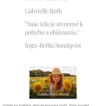
Gabrielle Roth
"Naše telo je stvorené k
pohybu a objímaniu."
Inga-Britta Sundqvist
Gabika Doktoríková
Volám sa Gabika, deti mi hovoria Gabi. Som bývala