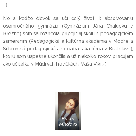
:-).
No a kedže človek sa učí celý život, k absolvovaniu
osemročného gymnázia (Gymnázium Jána Chalupku v
Brezne) som sa rozhodla pripojiť aj školu s pedagogickým
zameraním (Pedagogická a kultúrna akadémia v Modre a
Súkromná pedagogická a sociálna akadémia v Bratislave),
ktorú som úspešne ukončila a už niekoľko rokov pracujem
ako učiteľka v Múdrych hlavičkách. Vaša Viki :-)
Baška
Mihálová